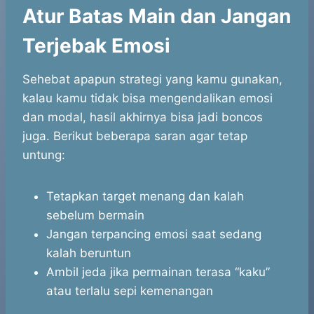
Atur Batas Main dan Jangan
Terjebak Emosi
Sehebat apapun strategi yang kamu gunakan,
kalau kamu tidak bisa mengendalikan emosi
dan modal, hasil akhirnya bisa jadi boncos
juga. Berikut beberapa saran agar tetap
untung:
Tetapkan target menang dan kalah
sebelum bermain
Jangan terpancing emosi saat sedang
kalah beruntun
Ambil jeda jika permainan terasa “kaku”
atau terlalu sepi kemenangan