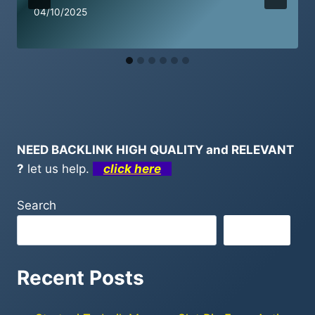
04/10/2025
NEED BACKLINK HIGH QUALITY and RELEVANT
?
let us help.
click here
Search
Search
Recent Posts