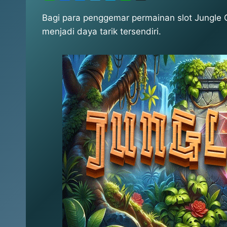
h
a
e
e
k
i
a
c
s
l
y
n
Bagi para penggemar permainan slot Jungle G
t
e
s
e
p
e
menjadi daya tarik tersendiri.
s
b
e
g
e
A
o
n
r
p
o
g
a
p
k
e
m
r