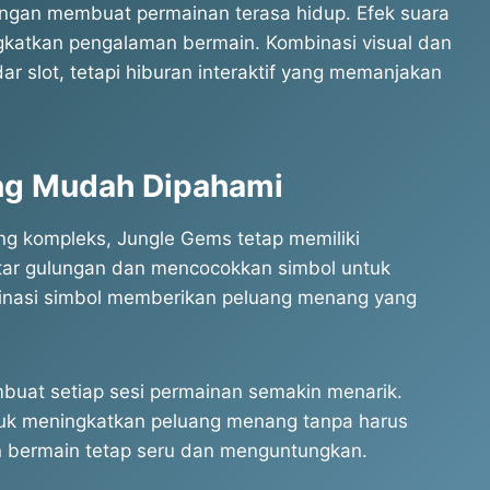
nangan membuat permainan terasa hidup. Efek suara
katkan pengalaman bermain. Kombinasi visual dan
 slot, tetapi hiburan interaktif yang memanjakan
ng Mudah Dipahami
 kompleks, Jungle Gems tetap memiliki
ar gulungan dan mencocokkan simbol untuk
nasi simbol memberikan peluang menang yang
embuat setiap sesi permainan semakin menarik.
uk meningkatkan peluang menang tanpa harus
 bermain tetap seru dan menguntungkan.