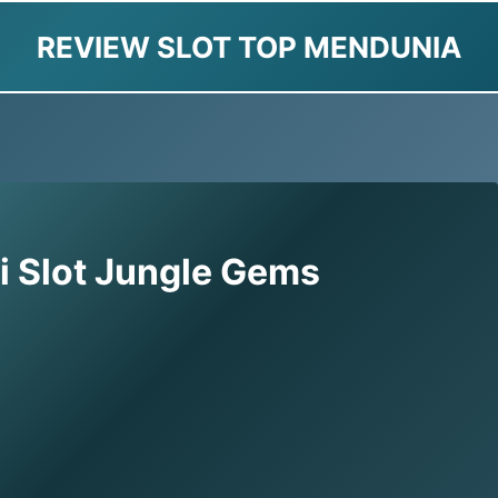
REVIEW SLOT TOP MENDUNIA
i Slot Jungle Gems