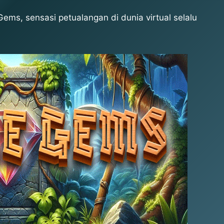
ems, sensasi petualangan di dunia virtual selalu