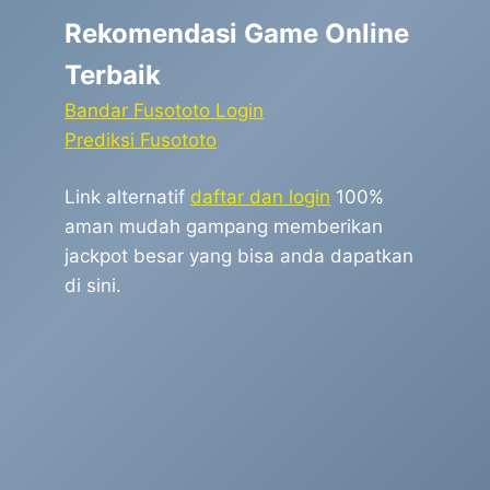
Rekomendasi Game Online
Terbaik
Bandar Fusototo Login
Prediksi Fusototo
Link alternatif
daftar dan login
100%
aman mudah gampang memberikan
jackpot besar yang bisa anda dapatkan
di sini.