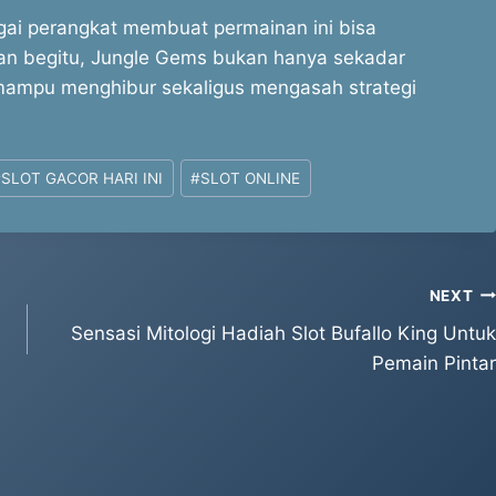
agai perangkat membuat permainan ini bisa
gan begitu, Jungle Gems bukan hanya sekadar
 mampu menghibur sekaligus mengasah strategi
#
SLOT GACOR HARI INI
#
SLOT ONLINE
NEXT
Sensasi Mitologi Hadiah Slot Bufallo King Untuk
Pemain Pintar