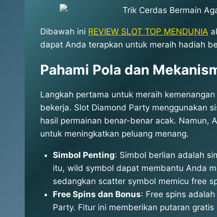
Dibawah ini
REVIEW SLOT TOP MENDUNIA
a
dapat Anda terapkan untuk meraih hadiah be
Pahami Pola dan Mekanism
Langkah pertama untuk meraih kemenangan
bekerja. Slot Diamond Party menggunakan 
hasil permainan benar-benar acak. Namun, A
untuk meningkatkan peluang menang.
Simbol Penting
: Simbol berlian adalah sim
itu, wild symbol dapat membantu Anda 
sedangkan scatter symbol memicu free sp
Free Spins dan Bonus
: Free spins adalah
Party. Fitur ini memberikan putaran grat