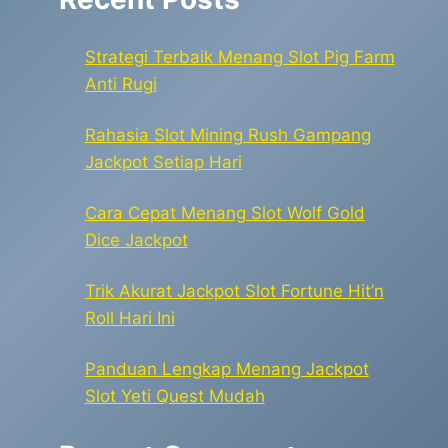
Strategi Terbaik Menang Slot Pig Farm
Anti Rugi
Rahasia Slot Mining Rush Gampang
Jackpot Setiap Hari
Cara Cepat Menang Slot Wolf Gold
Dice Jackpot
Trik Akurat Jackpot Slot Fortune Hit’n
Roll Hari Ini
Panduan Lengkap Menang Jackpot
Slot Yeti Quest Mudah