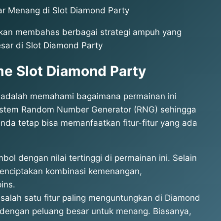
kan membahas berbagai strategi ampuh yang
sar di Slot Diamond Party
e Slot Diamond Party
 adalah memahami bagaimana permainan ini
sistem Random Number Generator (RNG) sehingga
nda tetap bisa memanfaatkan fitur-fitur yang ada
bol dengan nilai tertinggi di permainan ini. Selain
menciptakan kombinasi kemenangan,
ins.
 salah satu fitur paling menguntungkan di Diamond
is dengan peluang besar untuk menang. Biasanya,