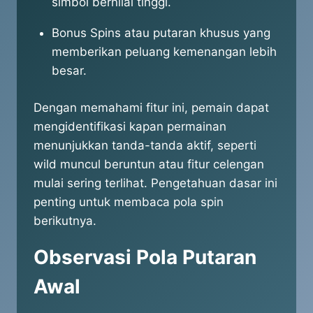
simbol bernilai tinggi.
Bonus Spins atau putaran khusus yang
memberikan peluang kemenangan lebih
besar.
Dengan memahami fitur ini, pemain dapat
mengidentifikasi kapan permainan
menunjukkan tanda-tanda aktif, seperti
wild muncul beruntun atau fitur celengan
mulai sering terlihat. Pengetahuan dasar ini
penting untuk membaca pola spin
berikutnya.
Observasi Pola Putaran
Awal