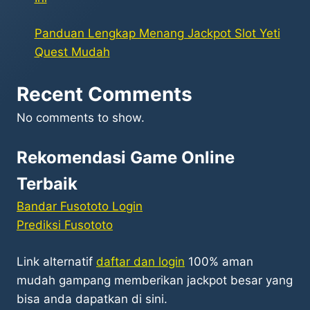
Panduan Lengkap Menang Jackpot Slot Yeti
Quest Mudah
Recent Comments
No comments to show.
Rekomendasi Game Online
Terbaik
Bandar Fusototo Login
Prediksi Fusototo
Link alternatif
daftar dan login
100% aman
mudah gampang memberikan jackpot besar yang
bisa anda dapatkan di sini.