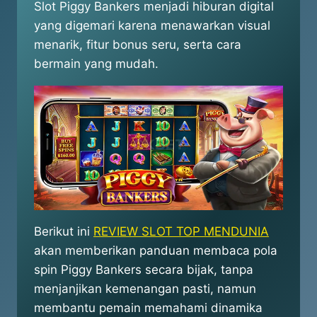
Slot Piggy Bankers menjadi hiburan digital
yang digemari karena menawarkan visual
menarik, fitur bonus seru, serta cara
bermain yang mudah.
Berikut ini
REVIEW SLOT TOP MENDUNIA
akan memberikan panduan membaca pola
spin Piggy Bankers secara bijak, tanpa
menjanjikan kemenangan pasti, namun
membantu pemain memahami dinamika