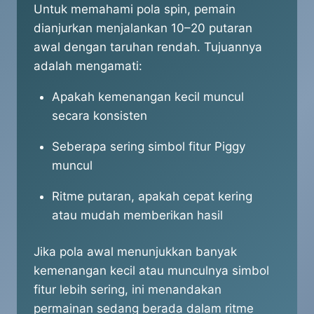
Untuk memahami pola spin, pemain
dianjurkan menjalankan 10–20 putaran
awal dengan taruhan rendah. Tujuannya
adalah mengamati:
Apakah kemenangan kecil muncul
secara konsisten
Seberapa sering simbol fitur Piggy
muncul
Ritme putaran, apakah cepat kering
atau mudah memberikan hasil
Jika pola awal menunjukkan banyak
kemenangan kecil atau munculnya simbol
fitur lebih sering, ini menandakan
permainan sedang berada dalam ritme