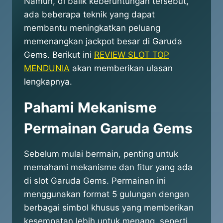
Namun, di balik keberuntungan tersebut,
ada beberapa teknik yang dapat
membantu meningkatkan peluang
memenangkan jackpot besar di Garuda
Gems. Berikut ini
REVIEW SLOT TOP
MENDUNIA
akan memberikan ulasan
lengkapnya.
Pahami Mekanisme
Permainan Garuda Gems
Sebelum mulai bermain, penting untuk
memahami mekanisme dan fitur yang ada
di slot Garuda Gems. Permainan ini
menggunakan format 5 gulungan dengan
berbagai simbol khusus yang memberikan
kesempatan lebih untuk menang, seperti