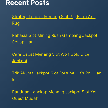
Recent Posts
Strategi Terbaik Menang Slot Pig Farm Anti
Rugi
Rahasia Slot Mining Rush Gampang Jackpot
Setiap Hari
Cara Cepat Menang Slot Wolf Gold Dice
Jackpot
Trik Akurat Jackpot Slot Fortune Hit’n Roll Hari
Ini
Panduan Lengkap Menang Jackpot Slot Yeti
Quest Mudah