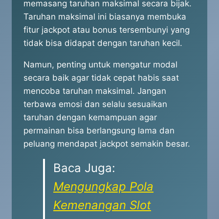
memasang taruhan maksimal secara bijak.
Taruhan maksimal ini biasanya membuka
fitur jackpot atau bonus tersembunyi yang
tidak bisa didapat dengan taruhan kecil.
Namun, penting untuk mengatur modal
secara baik agar tidak cepat habis saat
mencoba taruhan maksimal. Jangan
terbawa emosi dan selalu sesuaikan
taruhan dengan kemampuan agar
permainan bisa berlangsung lama dan
peluang mendapat jackpot semakin besar.
Baca Juga:
Mengungkap Pola
Kemenangan Slot