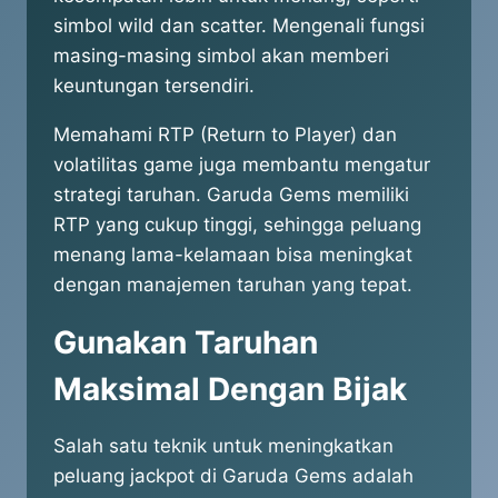
simbol wild dan scatter. Mengenali fungsi
masing-masing simbol akan memberi
keuntungan tersendiri.
Memahami RTP (Return to Player) dan
volatilitas game juga membantu mengatur
strategi taruhan. Garuda Gems memiliki
RTP yang cukup tinggi, sehingga peluang
menang lama-kelamaan bisa meningkat
dengan manajemen taruhan yang tepat.
Gunakan Taruhan
Maksimal Dengan Bijak
Salah satu teknik untuk meningkatkan
peluang jackpot di Garuda Gems adalah