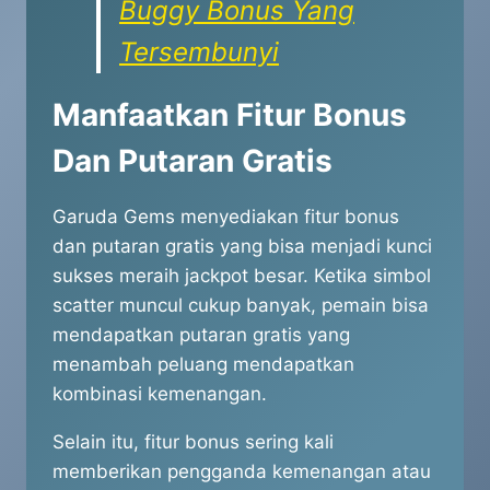
Buggy Bonus Yang
Tersembunyi
Manfaatkan Fitur Bonus
Dan Putaran Gratis
Garuda Gems menyediakan fitur bonus
dan putaran gratis yang bisa menjadi kunci
sukses meraih jackpot besar. Ketika simbol
scatter muncul cukup banyak, pemain bisa
mendapatkan putaran gratis yang
menambah peluang mendapatkan
kombinasi kemenangan.
Selain itu, fitur bonus sering kali
memberikan pengganda kemenangan atau