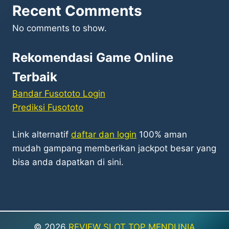
Recent Comments
No comments to show.
Rekomendasi Game Online
Terbaik
Bandar Fusototo Login
Prediksi Fusototo
Link alternatif
daftar dan login
100% aman
mudah gampang memberikan jackpot besar yang
bisa anda dapatkan di sini.
© 2026
REVIEW SLOT TOP MENDUNIA