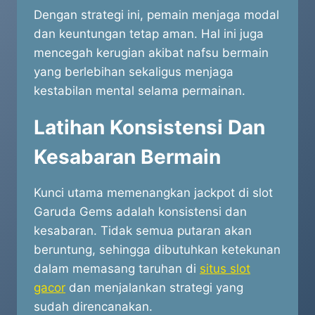
Dengan strategi ini, pemain menjaga modal
dan keuntungan tetap aman. Hal ini juga
mencegah kerugian akibat nafsu bermain
yang berlebihan sekaligus menjaga
kestabilan mental selama permainan.
Latihan Konsistensi Dan
Kesabaran Bermain
Kunci utama memenangkan jackpot di slot
Garuda Gems adalah konsistensi dan
kesabaran. Tidak semua putaran akan
beruntung, sehingga dibutuhkan ketekunan
dalam memasang taruhan di
situs slot
gacor
dan menjalankan strategi yang
sudah direncanakan.