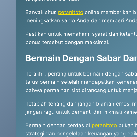
Banyak situs
petanitoto
online memberikan b
meningkatkan saldo Anda dan memberi Anda
Pastikan untuk memahami syarat dan keten
bonus tersebut dengan maksimal.
Bermain Dengan Sabar Dan
Terakhir, penting untuk bermain dengan sab
terus bermain setelah mendapatkan kemenan
bahwa permainan slot dirancang untuk menja
Tetaplah tenang dan jangan biarkan emosi 
jangan ragu untuk berhenti dan nikmati keme
Bermain dengan cerdas di
petanitoto
bukan h
strategi dan pengelolaan keuangan yang baik