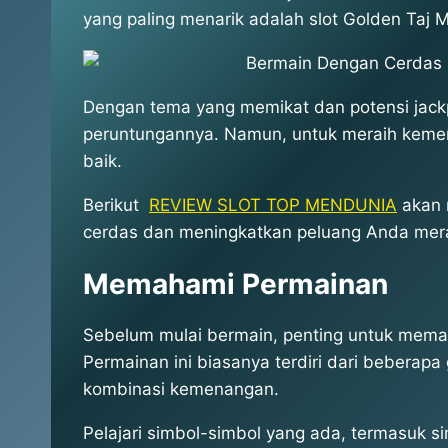
yang paling menarik adalah slot Golden Taj M
Dengan tema yang memikat dan potensi jac
peruntungannya. Namun, untuk meraih keme
baik.
Berikut
REVIEW SLOT TOP MENDUNIA
akan 
cerdas dan meningkatkan peluang Anda mera
Memahami Permainan
Sebelum mulai bermain, penting untuk mem
Permainan ini biasanya terdiri dari bebera
kombinasi kemenangan.
Pelajari simbol-simbol yang ada, termasuk sim