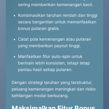
sering memberikan kemenangan kecil.
Kombinasikan taruhan rendah dan tinggi
secara bergantian untuk memanfaatkan
bonus putaran gratis.
Catat pola kemenangan atau putaran
yang memberikan payout tinggi.
Manfaatkan fitur auto-spin untuk
bermain lebih konsisten, tetapi tetap
pantau hasil setiap putaran.
Dengan strategi taruhan yang terstruktur,
peluang kemenangan meningkat dan risiko
kehilangan modal berkurang.
Maksimalkan Fitur Bonus