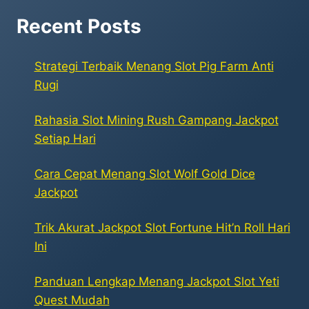
Recent Posts
Strategi Terbaik Menang Slot Pig Farm Anti
Rugi
Rahasia Slot Mining Rush Gampang Jackpot
Setiap Hari
Cara Cepat Menang Slot Wolf Gold Dice
Jackpot
Trik Akurat Jackpot Slot Fortune Hit’n Roll Hari
Ini
Panduan Lengkap Menang Jackpot Slot Yeti
Quest Mudah