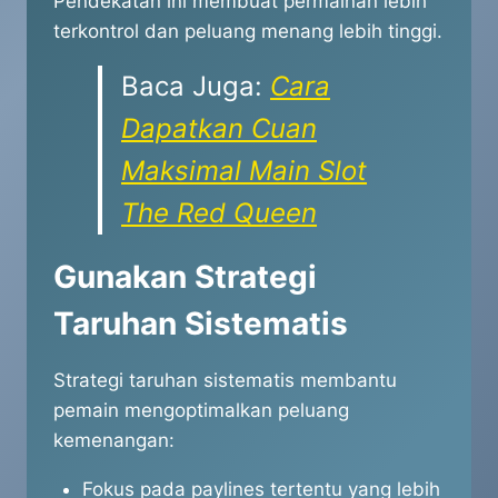
Pendekatan ini membuat permainan lebih
terkontrol dan peluang menang lebih tinggi.
Baca Juga:
Cara
Dapatkan Cuan
Maksimal Main Slot
The Red Queen
Gunakan Strategi
Taruhan Sistematis
Strategi taruhan sistematis membantu
pemain mengoptimalkan peluang
kemenangan:
Fokus pada paylines tertentu yang lebih