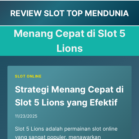
Skip
REVIEW SLOT TOP MENDUNIA
to
content
Menang Cepat di Slot 5
Lions
SLOT ONLINE
Strategi Menang Cepat di
Slot 5 Lions yang Efektif
11/23/2025
Slot 5 Lions adalah permainan slot online
yang sangat populer, menawarkan