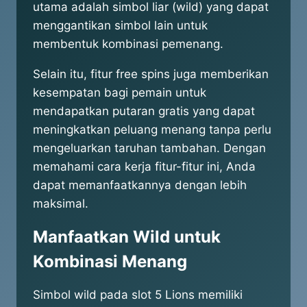
utama adalah simbol liar (wild) yang dapat
menggantikan simbol lain untuk
membentuk kombinasi pemenang.
Selain itu, fitur free spins juga memberikan
kesempatan bagi pemain untuk
mendapatkan putaran gratis yang dapat
meningkatkan peluang menang tanpa perlu
mengeluarkan taruhan tambahan. Dengan
memahami cara kerja fitur-fitur ini, Anda
dapat memanfaatkannya dengan lebih
maksimal.
Manfaatkan Wild untuk
Kombinasi Menang
Simbol wild pada slot 5 Lions memiliki