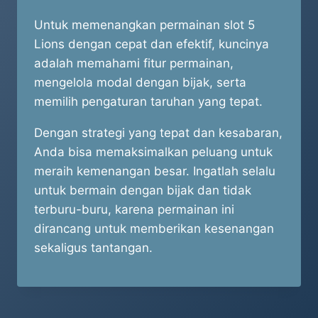
Untuk memenangkan permainan slot 5
Lions dengan cepat dan efektif, kuncinya
adalah memahami fitur permainan,
mengelola modal dengan bijak, serta
memilih pengaturan taruhan yang tepat.
Dengan strategi yang tepat dan kesabaran,
Anda bisa memaksimalkan peluang untuk
meraih kemenangan besar. Ingatlah selalu
untuk bermain dengan bijak dan tidak
terburu-buru, karena permainan ini
dirancang untuk memberikan kesenangan
sekaligus tantangan.