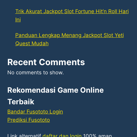
Trik Akurat Jackpot Slot Fortune Hit’n Roll Hari
Ini
Panduan Lengkap Menang Jackpot Slot Yeti
Quest Mudah
Recent Comments
No comments to show.
Rekomendasi Game Online
Terbaik
Bandar Fusototo Login
Prediksi Fusototo
Link alternatif
daftar dan login
100% aman