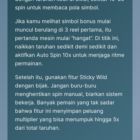
spin untuk membaca pola simbol.
Jika kamu melihat simbol bonus mulai
muncul berulang di 3 reel pertama, itu
pertanda mesin mulai “hangat”. Di titik ini,
naikkan taruhan sedikit demi sedikit dan
aktifkan Auto Spin 10x untuk menjaga ritme
permainan.
Setelah itu, gunakan fitur Sticky Wild
dengan bijak. Jangan buru-buru
menghentikan spin manual, biarkan sistem
bekerja. Banyak pemain yang tak sadar
bahwa fitur ini menyimpan peluang
multiplier yang bisa menumpuk hingga 5x
dari total taruhan.