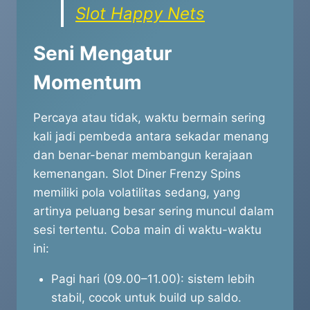
Slot Happy Nets
Seni Mengatur
Momentum
Percaya atau tidak, waktu bermain sering
kali jadi pembeda antara sekadar menang
dan benar-benar membangun kerajaan
kemenangan. Slot Diner Frenzy Spins
memiliki pola volatilitas sedang, yang
artinya peluang besar sering muncul dalam
sesi tertentu. Coba main di waktu-waktu
ini:
Pagi hari (09.00–11.00): sistem lebih
stabil, cocok untuk build up saldo.