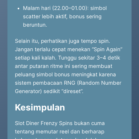
Malam hari (22.00–01.00): simbol
scatter lebih aktif, bonus sering
beruntun.
Selain itu, perhatikan juga tempo spin.
Jangan terlalu cepat menekan “Spin Again”
setiap kali kalah. Tunggu sekitar 3–4 detik
antar putaran ritme ini sering membuat
peluang simbol bonus meningkat karena
sistem pembacaan RNG (Random Number
Generator) sedikit “direset”.
Kesimpulan
Slot Diner Frenzy Spins bukan cuma
tentang memutar reel dan berharap