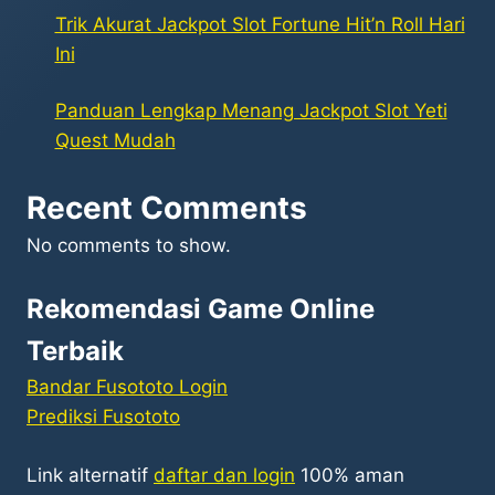
Trik Akurat Jackpot Slot Fortune Hit’n Roll Hari
Ini
Panduan Lengkap Menang Jackpot Slot Yeti
Quest Mudah
Recent Comments
No comments to show.
Rekomendasi Game Online
Terbaik
Bandar Fusototo Login
Prediksi Fusototo
Link alternatif
daftar dan login
100% aman