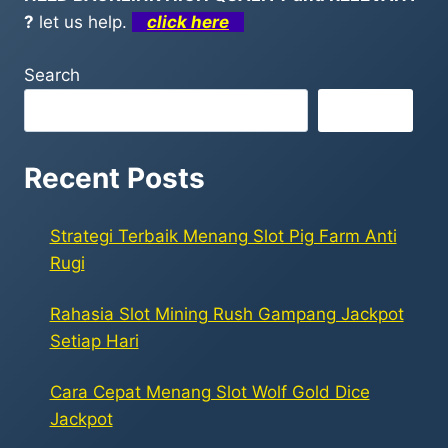
?
let us help.
click here
Search
Search
Recent Posts
Strategi Terbaik Menang Slot Pig Farm Anti
Rugi
Rahasia Slot Mining Rush Gampang Jackpot
Setiap Hari
Cara Cepat Menang Slot Wolf Gold Dice
Jackpot