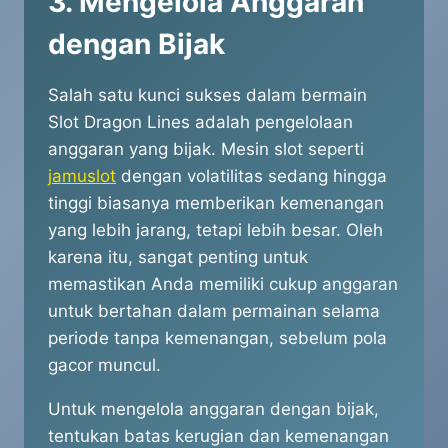
3. Mengelola Anggaran
dengan Bijak
Salah satu kunci sukses dalam bermain
Slot Dragon Lines adalah pengelolaan
anggaran yang bijak. Mesin slot seperti
jamuslot
dengan volatilitas sedang hingga
tinggi biasanya memberikan kemenangan
yang lebih jarang, tetapi lebih besar. Oleh
karena itu, sangat penting untuk
memastikan Anda memiliki cukup anggaran
untuk bertahan dalam permainan selama
periode tanpa kemenangan, sebelum pola
gacor muncul.
Untuk mengelola anggaran dengan bijak,
tentukan batas kerugian dan kemenangan