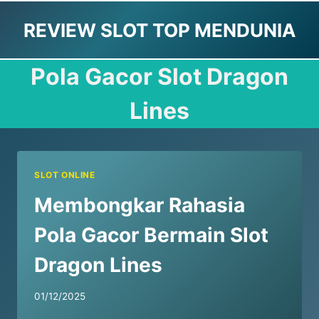
Skip
REVIEW SLOT TOP MENDUNIA
to
content
Pola Gacor Slot Dragon
Lines
SLOT ONLINE
Membongkar Rahasia
Pola Gacor Bermain Slot
Dragon Lines
01/12/2025