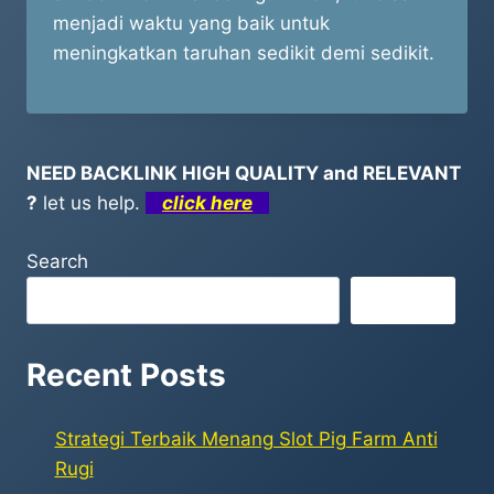
menjadi waktu yang baik untuk
meningkatkan taruhan sedikit demi sedikit.
NEED BACKLINK HIGH QUALITY and RELEVANT
?
let us help.
click here
Search
Search
Recent Posts
Strategi Terbaik Menang Slot Pig Farm Anti
Rugi