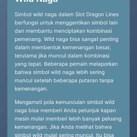
Simbol wild naga dalam Slot Dragon Lines
berfungsi untuk menggantikan simbol lain
dan membantu menciptakan kombinasi
pemenang. Wild naga bisa sangat penting
dalam membentuk kemenangan besar,
terutama jika muncul dalam kombinasi
yang tepat. Beberapa pemain melaporkan
bahwa simbol wild naga lebih sering
muncul setelah beberapa putaran tanpa
kemenangan.
Mengamati pola kemunculan simbol wild
naga bisa memberi Anda petunjuk kapan
mesin mulai memberi lebih banyak peluang
kemenangan. Jika Anda melihat bahwa
simbol wild mulai sering muncul, itu bisa