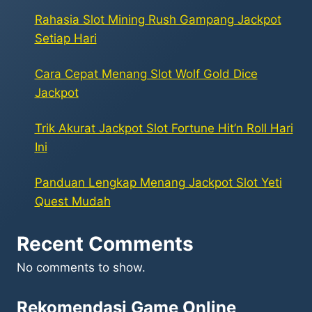
Rahasia Slot Mining Rush Gampang Jackpot
Setiap Hari
Cara Cepat Menang Slot Wolf Gold Dice
Jackpot
Trik Akurat Jackpot Slot Fortune Hit’n Roll Hari
Ini
Panduan Lengkap Menang Jackpot Slot Yeti
Quest Mudah
Recent Comments
No comments to show.
Rekomendasi Game Online