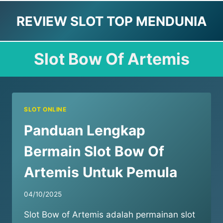
Skip
REVIEW SLOT TOP MENDUNIA
to
content
Slot Bow Of Artemis
SLOT ONLINE
Panduan Lengkap
Bermain Slot Bow Of
Artemis Untuk Pemula
04/10/2025
Slot Bow of Artemis adalah permainan slot