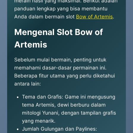
meraih hasil yang maksimal. Berikut adalah
panduan lengkap yang bisa membantu
Anda dalam bermain slot
Bow of Artemis
.
Mengenal Slot Bow of
Artemis
Sebelum mulai bermain, penting untuk
memahami dasar-dasar permainan ini.
Beberapa fitur utama yang perlu diketahui
antara lain:
Tema dan Grafis: Game ini mengusung
tema Artemis, dewi berburu dalam
mitologi Yunani, dengan tampilan grafis
yang menarik.
Jumlah Gulungan dan Paylines: