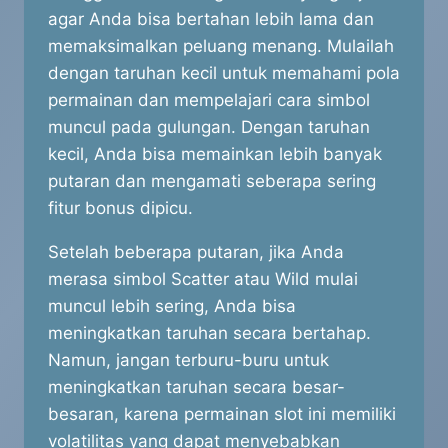
agar Anda bisa bertahan lebih lama dan
memaksimalkan peluang menang. Mulailah
dengan taruhan kecil untuk memahami pola
permainan dan mempelajari cara simbol
muncul pada gulungan. Dengan taruhan
kecil, Anda bisa memainkan lebih banyak
putaran dan mengamati seberapa sering
fitur bonus dipicu.
Setelah beberapa putaran, jika Anda
merasa simbol Scatter atau Wild mulai
muncul lebih sering, Anda bisa
meningkatkan taruhan secara bertahap.
Namun, jangan terburu-buru untuk
meningkatkan taruhan secara besar-
besaran, karena permainan slot ini memiliki
volatilitas yang dapat menyebabkan