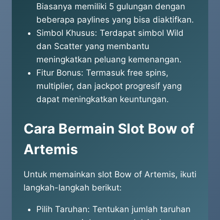
Biasanya memiliki 5 gulungan dengan
beberapa paylines yang bisa diaktifkan.
Simbol Khusus: Terdapat simbol Wild
dan Scatter yang membantu
meningkatkan peluang kemenangan.
Fitur Bonus: Termasuk free spins,
multiplier, dan jackpot progresif yang
dapat meningkatkan keuntungan.
Cara Bermain Slot Bow of
Artemis
Untuk memainkan slot Bow of Artemis, ikuti
langkah-langkah berikut:
Pilih Taruhan: Tentukan jumlah taruhan