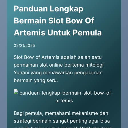
Panduan Lengkap
Bermain Slot Bow Of
Artemis Untuk Pemula
02/21/2025
Slot Bow of Artemis adalah salah satu
permainan slot online bertema mitologi
Yunani yang menawarkan pengalaman
bermain yang seru.
Bagi pemula, memahami mekanisme dan
strategi bermain sangat penting agar bisa