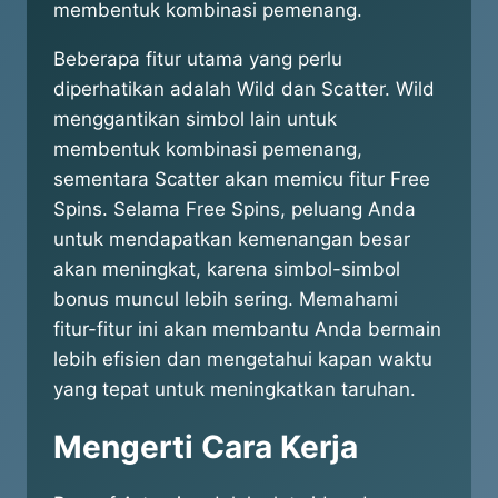
membentuk kombinasi pemenang.
Beberapa fitur utama yang perlu
diperhatikan adalah Wild dan Scatter. Wild
menggantikan simbol lain untuk
membentuk kombinasi pemenang,
sementara Scatter akan memicu fitur Free
Spins. Selama Free Spins, peluang Anda
untuk mendapatkan kemenangan besar
akan meningkat, karena simbol-simbol
bonus muncul lebih sering. Memahami
fitur-fitur ini akan membantu Anda bermain
lebih efisien dan mengetahui kapan waktu
yang tepat untuk meningkatkan taruhan.
Mengerti Cara Kerja