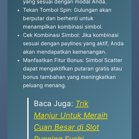
yang sesuai dengan modal Anda.
Tekan Tombol Spin: Gulungan akan
berputar dan berhenti untuk
menampilkan kombinasi simbol.
Cek Kombinasi Simbol: Jika kombinasi
sesuai dengan paylines yang aktif, Anda
akan mendapatkan kemenangan.
Manfaatkan Fitur Bonus: Simbol Scatter
dapat mengaktifkan putaran gratis atau
bonus tambahan yang meningkatkan
peluang menang.
Baca Juga:
Trik
Manjur Untuk Meraih
Cuan Besar di Slot
Running Sushi