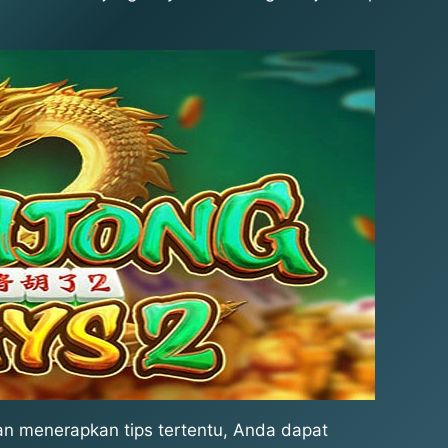
menerapkan tips tertentu, Anda dapat