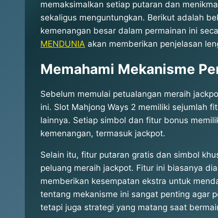
memaksimalkan setiap putaran dan menikma
sekaligus menguntungkan. Berikut adalah b
kemenangan besar dalam permainan ini secara
MENDUNIA
akan memberikan penjelasan len
Memahami Mekanisme Per
Sebelum memulai petualangan meraih jackpo
ini. Slot Mahjong Ways 2 memiliki sejumlah 
lainnya. Setiap simbol dan fitur bonus memil
kemenangan, termasuk jackpot.
Selain itu, fitur putaran gratis dan simbol
peluang meraih jackpot. Fitur ini biasanya di
memberikan kesempatan ekstra untuk mend
tentang mekanisme ini sangat penting agar
tetapi juga strategi yang matang saat bermai