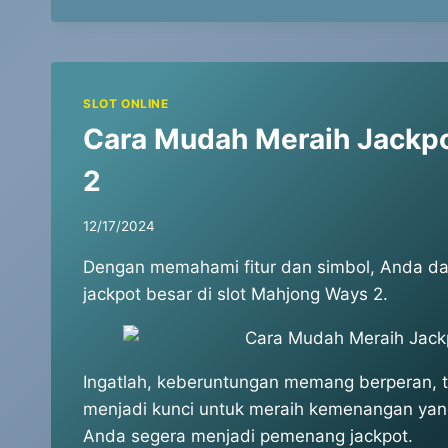
SLOT ONLINE
Cara Mudah Meraih Jackpo
2
12/17/2024
Dengan memahami fitur dan simbol, Anda da
jackpot besar di slot Mahjong Ways 2.
Ingatlah, keberuntungan memang berperan, t
menjadi kunci untuk meraih kemenangan ya
Anda segera menjadi pemenang jackpot.