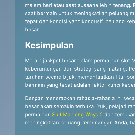
malam hari atau saat suasana lebih tenang. 
saat bermain untuk meningkatkan peluang m
tepat dan kondisi yang kondusif, peluang k
besar.
Kesimpulan
Meraih jackpot besar dalam permainan slo
keberuntungan dan strategi yang matang. 
taruhan secara bijak, memanfaatkan fitur bo
bermain yang tepat adalah faktor kunci keber
Dengan menerapkan rahasia-rahasia ini sec
besar akan semakin terbuka. Yuk, pelajari ra
permainan
Slot Mahjong Ways 2
dan temukan s
meningkatkan peluang kemenangan Anda, han