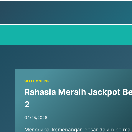
Skip
to
content
SLOT ONLINE
Rahasia Meraih Jackpot B
2
04/25/2026
Menggapai kemenangan besar dalam permai