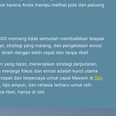
sar karena Anda mampu melihat pola dan peluang
s 1000 memang tidak semudah membalikkan telapak
at, strategi yang matang, dan pengelolaan emosi
 diraih dengan lebih cepat dan tanpa ribet.
n yang tepat, menerapkan strategi perputaran,
 menjaga fokus dan emosi adalah kunci utama
tercepat dan terpercaya untuk capai Maxwin di
Slot
u, tips ampuh, dan rahasia terbaru untuk raih
 ribet, hanya di sini.