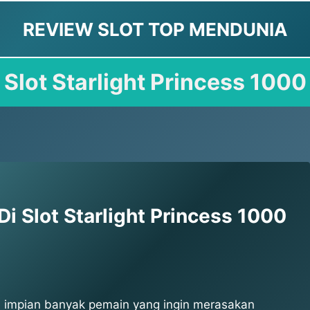
REVIEW SLOT TOP MENDUNIA
Slot Starlight Princess 1000
i Slot Starlight Princess 1000
i impian banyak pemain yang ingin merasakan