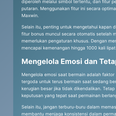
diperoleh melalui simbol tertentu, dan fitu
putaran. Menggunakan fitur ini secara opti
Maxwin.
Selain itu, penting untuk mengetahui kapan d
fitur bonus muncul secara otomatis setelah 
memerlukan pengaturan khusus. Dengan meman
mencapai kemenangan hingga 1000 kali lipat 
Mengelola Emosi dan Teta
Mengelola emosi saat bermain adalah fakto
tergoda untuk terus bermain saat sedang berun
kerugian besar jika tidak dikendalikan. Te
keputusan yang tepat saat permainan berlan
Selain itu, jangan terburu-buru dalam memasa
membantu menjaga konsistensi dalam permai