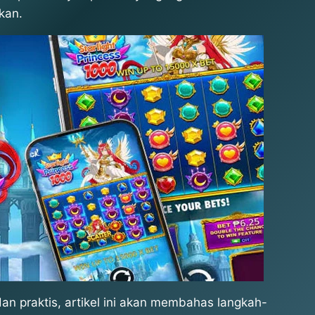
kan.
dan praktis, artikel ini akan membahas langkah-