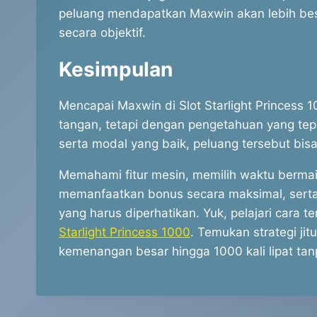
peluang mendapatkan Maxwin akan lebih be
secara objektif.
Kesimpulan
Mencapai Maxwin di Slot Starlight Princes
tangan, tetapi dengan pengetahuan yang tep
serta modal yang baik, peluang tersebut bisa
Memahami fitur mesin, memilih waktu bermai
memanfaatkan bonus secara maksimal, serta
yang harus diperhatikan. Yuk, pelajari cara 
Starlight Princess 1000
. Temukan strategi jit
kemenangan besar hingga 1000 kali lipat tanpa