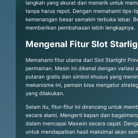
langkah yang akurat dan menarik untuk memp
tanpa harus repot. Dengan memahami tips-ti
kemenangan besar semakin terbuka lebar. Ber
memberikan pembahasan lebih lengkapnya.
Mengenal Fitur Slot Starli
Memahami fitur utama dari Slot Starlight Pr
permainan. Mesin ini dikenal dengan variasi s
putaran gratis dan simbol khusus yang men
mekanisme ini, pemain bisa mengatur strateg
yang dilakukan.
Selain itu, fitur-fitur ini dirancang untuk 
secara alami. Mengerti kapan dan bagaimana
dalam mencapai Maxwin secara cepat. Den
untuk mendapatkan hasil maksimal akan sema