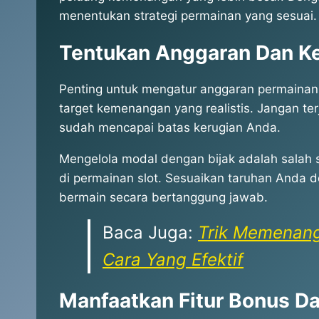
menentukan strategi permainan yang sesuai.
Tentukan Anggaran Dan Ke
Penting untuk mengatur anggaran permainan
target kemenangan yang realistis. Jangan t
sudah mencapai batas kerugian Anda.
Mengelola modal dengan bijak adalah salah
di permainan slot. Sesuaikan taruhan Anda de
bermain secara bertanggung jawab.
Baca Juga:
Trik Memenang
Cara Yang Efektif
Manfaatkan Fitur Bonus Da