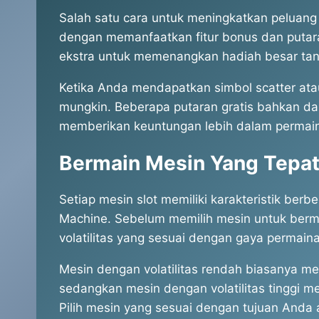
Salah satu cara untuk meningkatkan peluan
dengan memanfaatkan fitur bonus dan putaran
ekstra untuk memenangkan hadiah besar tan
Ketika Anda mendapatkan simbol scatter at
mungkin. Beberapa putaran gratis bahkan dap
memberikan keuntungan lebih dalam permai
Bermain Mesin Yang Tepa
Setiap mesin slot memiliki karakteristik be
Machine. Sebelum memilih mesin untuk berm
volatilitas yang sesuai dengan gaya permain
Mesin dengan volatilitas rendah biasanya me
sedangkan mesin dengan volatilitas tinggi 
Pilih mesin yang sesuai dengan tujuan Anda