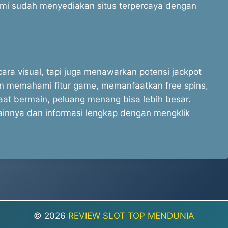
 kami sudah menyediakan situs terpercaya dengan
ara visual, tapi juga menawarkan potensi jackpot
an memahami fitur game, memanfaatkan free spins,
aat bermain, peluang menang bisa lebih besar.
ainnya dan informasi lengkap dengan mengklik
© 2026
REVIEW SLOT TOP MENDUNIA