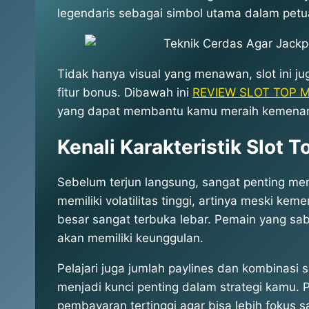
legendaris sebagai simbol utama dalam petual
Tidak hanya visual yang menawan, slot ini ju
fitur bonus. Dibawah ini
REVIEW SLOT TOP 
yang dapat membantu kamu meraih kemenang
Kenali Karakteristik Slot T
Sebelum terjun langsung, sangat penting mema
memiliki volatilitas tinggi, artinya meski kem
besar sangat terbuka lebar. Pemain yang sa
akan memiliki keunggulan.
Pelajari juga jumlah paylines dan kombinasi s
menjadi kunci penting dalam strategi kamu.
pembayaran tertinggi agar bisa lebih fokus s