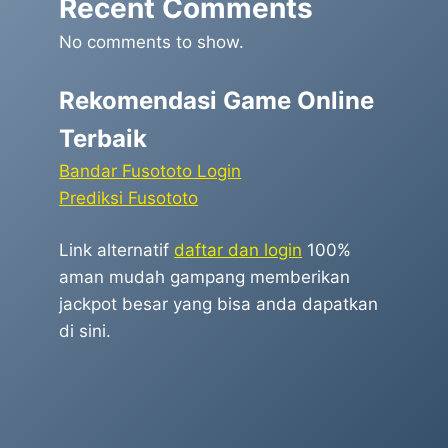
Recent Comments
No comments to show.
Rekomendasi Game Online
Terbaik
Bandar Fusototo Login
Prediksi Fusototo
Link alternatif
daftar dan login
100%
aman mudah gampang memberikan
jackpot besar yang bisa anda dapatkan
di sini.