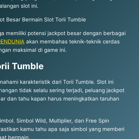
angan slot ini.
ga memiliki potensi jackpot besar dengan berbagai
MENDUNIA
akan membahas teknik-teknik cerdas
an maksimal di game ini.
orii Tumble
hami karakteristik dari Torii Tumble. Slot ini
enangan tidak selalu sering terjadi, peluang jackpot
bar dan tahu kapan harus meningkatkan taruhan
imbol. Simbol Wild, Multiplier, dan Free Spin
 Pastikan kamu tahu apa saja simbol yang memberi
aat bermain.