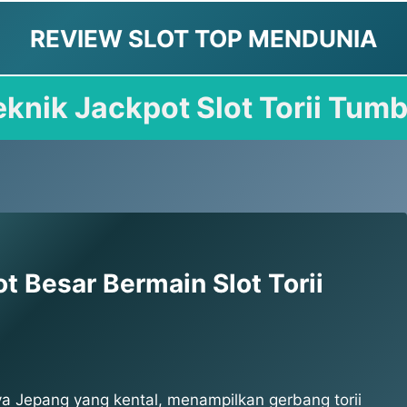
REVIEW SLOT TOP MENDUNIA
eknik Jackpot Slot Torii Tumb
t Besar Bermain Slot Torii
a Jepang yang kental, menampilkan gerbang torii