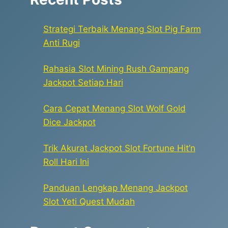
Strategi Terbaik Menang Slot Pig Farm
Anti Rugi
Rahasia Slot Mining Rush Gampang
Jackpot Setiap Hari
Cara Cepat Menang Slot Wolf Gold
Dice Jackpot
Trik Akurat Jackpot Slot Fortune Hit’n
Roll Hari Ini
Panduan Lengkap Menang Jackpot
Slot Yeti Quest Mudah