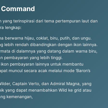
of Command
 yang terinspirasi dari tema pertempuran laut dan
ara lengkap:
 berwarna hijau, coklat, biru, putih, dan ungu.
g lebih rendah dibandingkan dengan ikon lainnya.
rmata di dalamnya yang datang dalam warna biru,
an pembayaran yang lebih tinggi.
n ikon pembayaran lainnya untuk membantu
at muncul secara acak melalui mode ‘Baron’s
lder, Captain Verto, dan Admiral Magna, yang
 yang dapat menambahkan Wild ke grid atau
ang kemenangan,