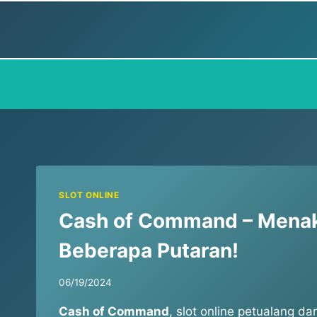
Skip
to
content
SLOT ONLINE
Cash of Command – Menak
Beberapa Putaran!
06/19/2024
Cash of Command
, slot online petualang 