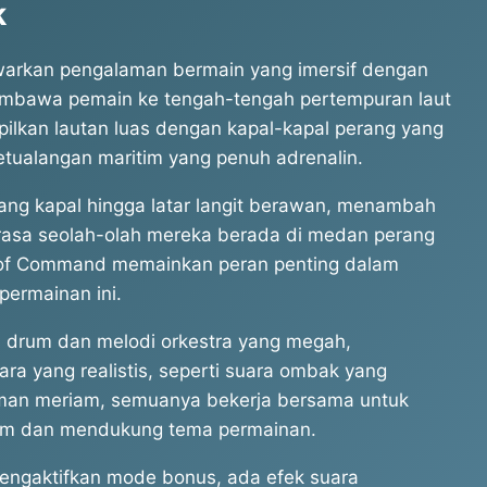
k
warkan pengalaman bermain yang imersif dengan
embawa pemain ke tengah-tengah pertempuran laut
ilkan lautan luas dengan kapal-kapal perang yang
etualangan maritim yang penuh adrenalin.
mbang kapal hingga latar langit berawan, menambah
asa seolah-olah mereka berada di medan perang
 of Command memainkan peran penting dalam
permainan ini.
n drum dan melodi orkestra yang megah,
ra yang realistis, seperti suara ombak yang
man meriam, semuanya bekerja bersama untuk
am dan mendukung tema permainan.
engaktifkan mode bonus, ada efek suara