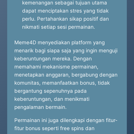
kemenangan sebagai tujuan utama
dapat menciptakan stres yang tidak
perlu. Pertahankan sikap positif dan
nikmati setiap sesi permainan.
Meme4D menyediakan platform yang
menarik bagi siapa saja yang ingin menguji
keberuntungan mereka. ​Dengan
memahami mekanisme permainan,
menetapkan anggaran, bergabung dengan
komunitas, memanfaatkan bonus, tidak
bergantung sepenuhnya pada
keberuntungan, dan menikmati
pengalaman bermain.
Permainan ini juga dilengkapi dengan fitur-
fitur bonus seperti free spins dan