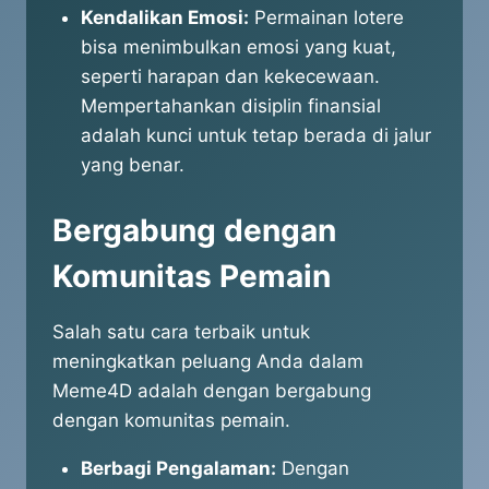
Kendalikan Emosi:
Permainan lotere
bisa menimbulkan emosi yang kuat,
seperti harapan dan kekecewaan.
Mempertahankan disiplin finansial
adalah kunci untuk tetap berada di jalur
yang benar.
Bergabung dengan
Komunitas Pemain
Salah satu cara terbaik untuk
meningkatkan peluang Anda dalam
Meme4D adalah dengan bergabung
dengan komunitas pemain.
Berbagi Pengalaman:
Dengan