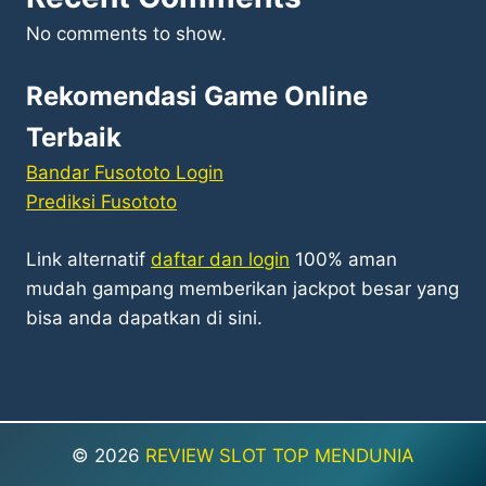
No comments to show.
Rekomendasi Game Online
Terbaik
Bandar Fusototo Login
Prediksi Fusototo
Link alternatif
daftar dan login
100% aman
mudah gampang memberikan jackpot besar yang
bisa anda dapatkan di sini.
© 2026
REVIEW SLOT TOP MENDUNIA