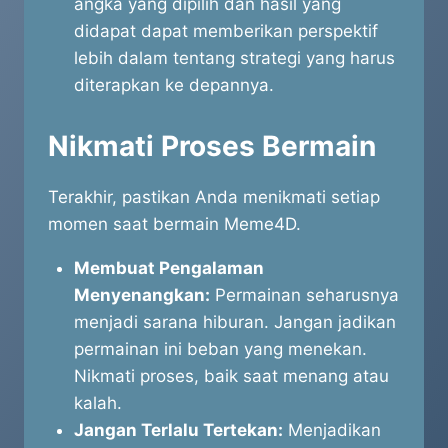
angka yang dipilih dan hasil yang
didapat dapat memberikan perspektif
lebih dalam tentang strategi yang harus
diterapkan ke depannya.
Nikmati Proses Bermain
Terakhir, pastikan Anda menikmati setiap
momen saat bermain Meme4D.
Membuat Pengalaman
Menyenangkan:
Permainan seharusnya
menjadi sarana hiburan. Jangan jadikan
permainan ini beban yang menekan.
Nikmati proses, baik saat menang atau
kalah.
Jangan Terlalu Tertekan:
Menjadikan