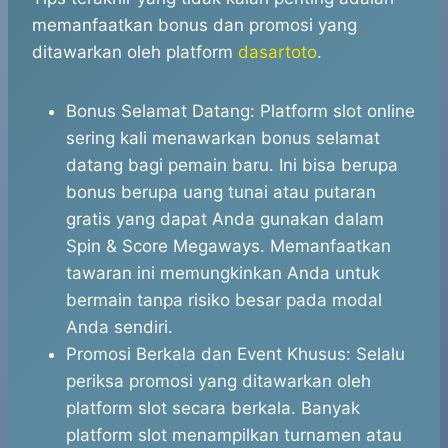
memanfaatkan bonus dan promosi yang
ditawarkan oleh platform
dasartoto
.
Bonus Selamat Datang: Platform slot online
sering kali menawarkan bonus selamat
datang bagi pemain baru. Ini bisa berupa
bonus berupa uang tunai atau putaran
gratis yang dapat Anda gunakan dalam
Spin & Score Megaways. Memanfaatkan
tawaran ini memungkinkan Anda untuk
bermain tanpa risiko besar pada modal
Anda sendiri.
Promosi Berkala dan Event Khusus: Selalu
periksa promosi yang ditawarkan oleh
platform slot secara berkala. Banyak
platform slot menampilkan turnamen atau