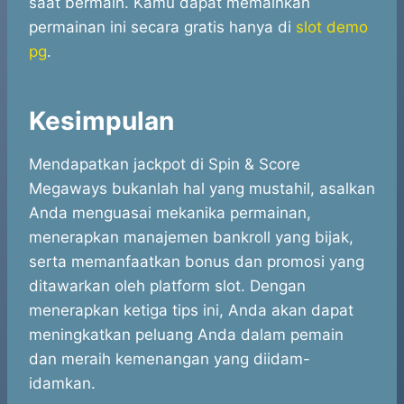
saat bermain. Kamu dapat memainkan
permainan ini secara gratis hanya di
slot demo
pg
.
Kesimpulan
​Mendapatkan jackpot di Spin & Score
Megaways bukanlah hal yang mustahil, asalkan
Anda menguasai mekanika permainan,
menerapkan manajemen bankroll yang bijak,
serta memanfaatkan bonus dan promosi yang
ditawarkan oleh platform slot.​ Dengan
menerapkan ketiga tips ini, Anda akan dapat
meningkatkan peluang Anda dalam pemain
dan meraih kemenangan yang diidam-
idamkan.