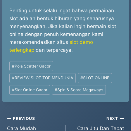
Penting untuk selalu ingat bahwa permainan
slot adalah bentuk hiburan yang seharusnya
menyenangkan. Jika kalian Ingin bermain slot
online dengan penuh kemenangan kami
merekomendasikan situs
slot demo
terlengkap
dan terpercaya.
Post
#
Pola Scatter Gacor
Tags:
#
REVIEW SLOT TOP MENDUNIA
#
SLOT ONLINE
#
Slot Online Gacor
#
Spin & Score Megaways
Post
PREVIOUS
NEXT
Cara Mudah
Cara Jitu Dan Tepat