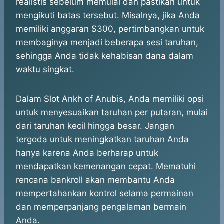
realistis sebelum memulai dan pastikan untuk
mengikuti batas tersebut. Misalnya, jika Anda
memiliki anggaran $300, pertimbangkan untuk
membaginya menjadi beberapa sesi taruhan,
sehingga Anda tidak kehabisan dana dalam
waktu singkat.
Dalam Slot Ankh of Anubis, Anda memiliki opsi
untuk menyesuaikan taruhan per putaran, mulai
dari taruhan kecil hingga besar. Jangan
tergoda untuk meningkatkan taruhan Anda
hanya karena Anda berharap untuk
mendapatkan kemenangan cepat. Mematuhi
rencana bankroll akan membantu Anda
mempertahankan kontrol selama permainan
dan memperpanjang pengalaman bermain
Anda.