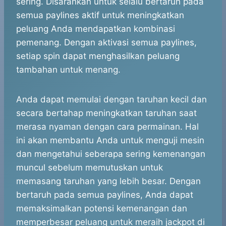
sering. Disarankan untuk selalu bertaruh pada
semua paylines aktif untuk meningkatkan
peluang Anda mendapatkan kombinasi
pemenang. Dengan aktivasi semua paylines,
setiap spin dapat menghasilkan peluang
tambahan untuk menang.
Anda dapat memulai dengan taruhan kecil dan
secara bertahap meningkatkan taruhan saat
merasa nyaman dengan cara permainan. Hal
ini akan membantu Anda untuk menguji mesin
dan mengetahui seberapa sering kemenangan
muncul sebelum memutuskan untuk
memasang taruhan yang lebih besar. Dengan
bertaruh pada semua paylines, Anda dapat
memaksimalkan potensi kemenangan dan
memperbesar peluang untuk meraih jackpot di