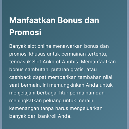
Manfaatkan Bonus dan
Promosi
Banyak slot online menawarkan bonus dan
promosi khusus untuk permainan tertentu,
termasuk Slot Ankh of Anubis. Memanfaatkan
bonus sambutan, putaran gratis, atau
cashback dapat memberikan tambahan nilai
saat bermain. Ini memungkinkan Anda untuk
menjelajahi berbagai fitur permainan dan
meningkatkan peluang untuk meraih
kemenangan tanpa harus mengeluarkan
banyak dari bankroll Anda.