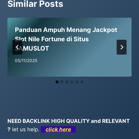
Similar Posts
Panduan Ampuh Menang Jackpot
Slot Nile Fortune di Situs
JAMUSLOT
05/11/2025
NEED BACKLINK HIGH QUALITY and RELEVANT
?
let us help.
click here