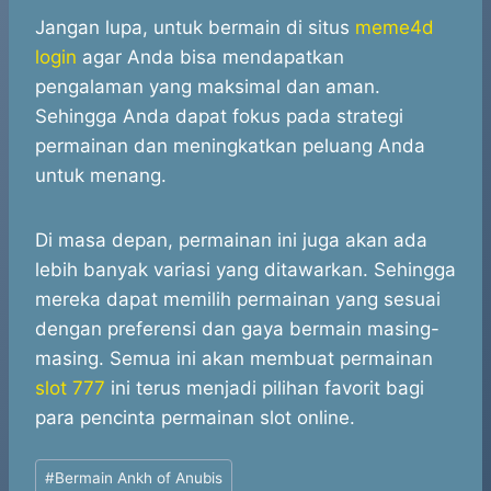
Jangan lupa, untuk bermain di situs
meme4d
login
agar Anda bisa mendapatkan
pengalaman yang maksimal dan aman.
Sehingga Anda dapat fokus pada strategi
permainan dan meningkatkan peluang Anda
untuk menang.
Di masa depan, permainan ini juga akan ada
lebih banyak variasi yang ditawarkan. Sehingga
mereka dapat memilih permainan yang sesuai
dengan preferensi dan gaya bermain masing-
masing. Semua ini akan membuat permainan
slot 777
ini terus menjadi pilihan favorit bagi
para pencinta permainan slot online.
Post
#
Bermain Ankh of Anubis