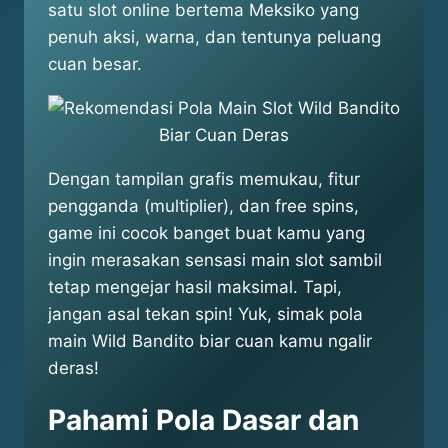
satu slot online bertema Meksiko yang
penuh aksi, warna, dan tentunya peluang
cuan besar.
Dengan tampilan grafis memukau, fitur
pengganda (multiplier), dan free spins,
game ini cocok banget buat kamu yang
ingin merasakan sensasi main slot sambil
tetap mengejar hasil maksimal. Tapi,
jangan asal tekan spin! Yuk, simak pola
main Wild Bandito biar cuan kamu ngalir
deras!
Pahami Pola Dasar dan