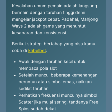
Kesalahan umum pemain adalah langsung
bermain dengan taruhan tinggi demi
mengejar jackpot cepat. Padahal, Mahjong
Ways 2 adalah game yang menuntut
kesabaran dan konsistensi.
Berikut strategi bertahap yang bisa kamu
coba di
kabelbet
:
Awali dengan taruhan kecil untuk
membaca pola slot
Setelah muncul beberapa kemenangan
beruntun atau simbol emas, naikkan
sedikit taruhan
Perhatikan frekuensi munculnya simbol
Scatter jika mulai sering, tandanya Free
Spins sudah dekat