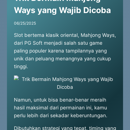
Ways yang Wajib Dicoba
06/25/2025
Slot bertema klasik oriental, Mahjong Ways,
dari PG Soft menjadi salah satu game
paling populer karena tampilannya yang
unik dan peluang menangnya yang cukup
tinggi.
Namun, untuk bisa benar-benar meraih
hasil maksimal dari permainan ini, kamu
perlu lebih dari sekadar keberuntungan.
Dibutuhkan strategi yang tepat, timing yang