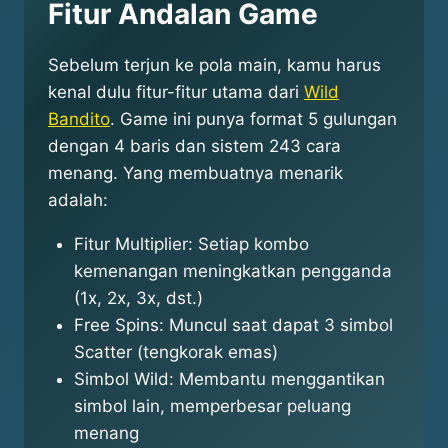
Fitur Andalan Game
Sebelum terjun ke pola main, kamu harus
kenal dulu fitur-fitur utama dari
Wild
Bandito
. Game ini punya format 5 gulungan
dengan 4 baris dan sistem 243 cara
menang. Yang membuatnya menarik
adalah:
Fitur Multiplier: Setiap kombo
kemenangan meningkatkan pengganda
(1x, 2x, 3x, dst.)
Free Spins: Muncul saat dapat 3 simbol
Scatter (tengkorak emas)
Simbol Wild: Membantu menggantikan
simbol lain, memperbesar peluang
menang