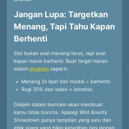
Jangan Lupa: Targetkan
Menang, Tapi Tahu Kapan
Berhenti
Slot bukan soal menang terus, tapi soal
kapan harus berhenti. Buat target harian
dalam
jerukwin
seperti:
Menang 2x lipat dari modal = berhenti.
Rugi 30% dari saldo = istirahat.
Disiplin dalam bermain akan membuat
kamu tidak boncos. Apalagi Wild Bounty
Showdown punya tampilan yang seru dan
efek suara yang bikin ketagihan tapi jangan