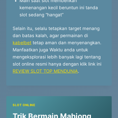
Main saat slot memberikan
kemenangan kecil beruntun ini tanda
slot sedang “hangat”
Selain itu, selalu tetapkan target menang
dan batas kalah, agar permainan di
kabelbet
tetap aman dan menyenangkan.
Manfaatkan juga Waktu anda untuk
mengeksplorasi lebih banyak lagi tentang
slot online resmi hanya dengan klik link ini
REVIEW SLOT TOP MENDUNIA
.
SLOT ONLINE
Trik Bermain Mahjong