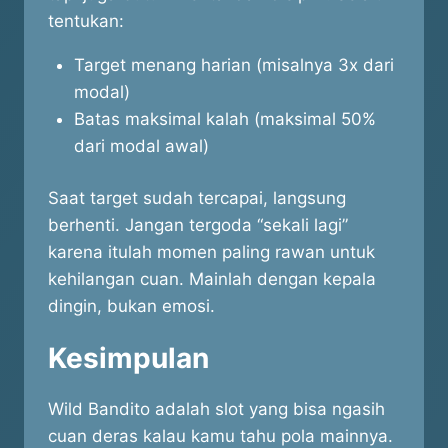
tentukan:
Target menang harian (misalnya 3x dari
modal)
Batas maksimal kalah (maksimal 50%
dari modal awal)
Saat target sudah tercapai, langsung
berhenti. Jangan tergoda “sekali lagi”
karena itulah momen paling rawan untuk
kehilangan cuan. Mainlah dengan kepala
dingin, bukan emosi.
Kesimpulan
Wild Bandito adalah slot yang bisa ngasih
cuan deras kalau kamu tahu pola mainnya.