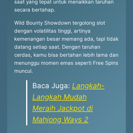
saat yang tepat untuk menaikkan taruhan
secara bertahap.
Wild Bounty Showdown tergolong slot
dengan volatilitas tinggi, artinya
kemenangan besar memang ada, tapi tidak
datang setiap saat. Dengan taruhan
cerdas, kamu bisa bertahan lebih lama dan
menunggu momen emas seperti Free Spins
muncul.
Baca Juga:
Langkah-
Langkah Mudah
Meraih Jackpot di
Mahjong Ways 2