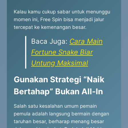
Kalau kamu cukup sabar untuk menunggu
momen ini, Free Spin bisa menjadi jalur
tercepat ke kemenangan besar.
Baca Juga:
Cara Main
Fortune Snake Biar
Untung Maksimal
Gunakan Strategi “Naik
Bertahap” Bukan All-In
Salah satu kesalahan umum pemain
pemula adalah langsung bermain dengan
taruhan besar, berharap menang besar