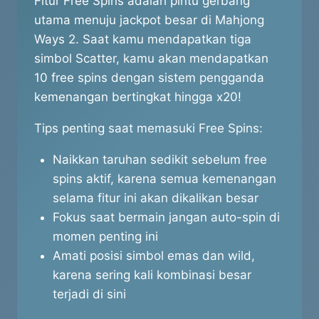
Fitur Free Spins adalah pintu gerbang
utama menuju jackpot besar di Mahjong
Ways 2. Saat kamu mendapatkan tiga
simbol Scatter, kamu akan mendapatkan
10 free spins dengan sistem pengganda
kemenangan bertingkat hingga x20!
Tips penting saat memasuki Free Spins:
Naikkan taruhan sedikit sebelum free
spins aktif, karena semua kemenangan
selama fitur ini akan dikalikan besar
Fokus saat bermain jangan auto-spin di
momen penting ini
Amati posisi simbol emas dan wild,
karena sering kali kombinasi besar
terjadi di sini