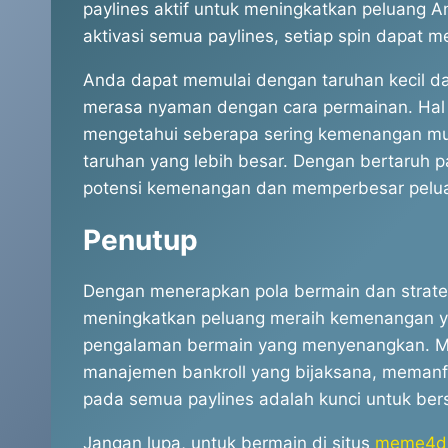
paylines aktif untuk meningkatkan peluang
aktivasi semua paylines, setiap spin dapat
Anda dapat memulai dengan taruhan kecil d
merasa nyaman dengan cara permainan. Hal
mengetahui seberapa sering kemenangan m
taruhan yang lebih besar. Dengan bertaruh
potensi kemenangan dan memperbesar pelua
Penutup
​Dengan menerapkan pola bermain dan strateg
meningkatkan peluang meraih kemenangan ya
pengalaman bermain yang menyenangkan.​ M
manajemen bankroll yang bijaksana, memanfa
pada semua paylines adalah kunci untuk ber
Jangan lupa, untuk bermain di situs
meme4d 