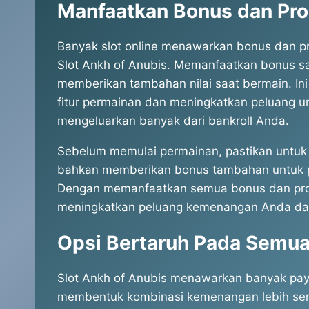
Manfaatkan Bonus dan Pr
Banyak slot online menawarkan bonus dan pr
Slot Ankh of Anubis. Memanfaatkan bonus sa
memberikan tambahan nilai saat bermain. In
fitur permainan dan meningkatkan peluang 
mengeluarkan banyak dari bankroll Anda.
Sebelum memulai permainan, pastikan untuk 
bahkan memberikan bonus tambahan untuk p
Dengan memanfaatkan semua bonus dan promo
meningkatkan peluang kemenangan Anda d
Opsi Bertaruh Pada Semua
Slot Ankh of Anubis menawarkan banyak pa
membentuk kombinasi kemenangan lebih seri