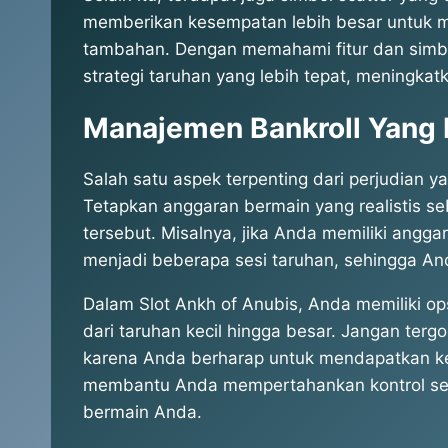
memberikan kesempatan lebih besar untuk 
tambahan. Dengan memahami fitur dan simb
strategi taruhan yang lebih tepat, meningk
Manajemen Bankroll Yang 
Salah satu aspek terpenting dari perjudian 
Tetapkan anggaran bermain yang realistis s
tersebut. Misalnya, jika Anda memiliki ang
menjadi beberapa sesi taruhan, sehingga An
Dalam Slot Ankh of Anubis, Anda memiliki op
dari taruhan kecil hingga besar. Jangan te
karena Anda berharap untuk mendapatkan k
membantu Anda mempertahankan kontrol s
bermain Anda.