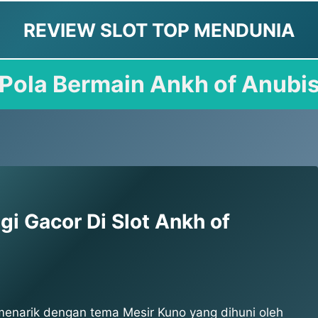
REVIEW SLOT TOP MENDUNIA
Pola Bermain Ankh of Anubi
gi Gacor Di Slot Ankh of
enarik dengan tema Mesir Kuno yang dihuni oleh