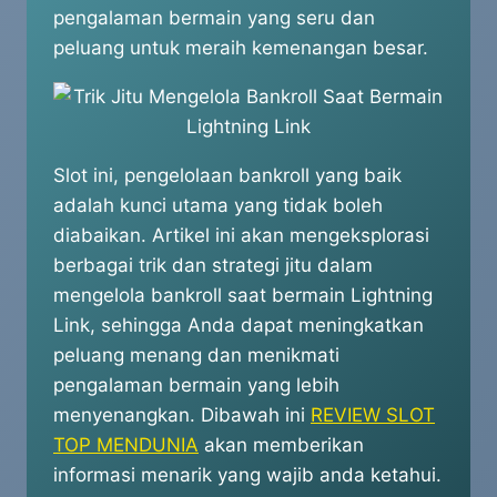
pengalaman bermain yang seru dan
peluang untuk meraih kemenangan besar.
Slot ini, pengelolaan bankroll yang baik
adalah kunci utama yang tidak boleh
diabaikan. Artikel ini akan mengeksplorasi
berbagai trik dan strategi jitu dalam
mengelola bankroll saat bermain Lightning
Link, sehingga Anda dapat meningkatkan
peluang menang dan menikmati
pengalaman bermain yang lebih
menyenangkan. Dibawah ini
REVIEW SLOT
TOP MENDUNIA
akan memberikan
informasi menarik yang wajib anda ketahui.