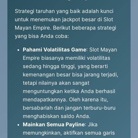
Strategi taruhan yang baik adalah kunci
untuk menemukan jackpot besar di Slot
Mayan Empire. Berikut beberapa strategi
yang bisa Anda coba:
Pahami Volatilitas Game
: Slot Mayan
Empire biasanya memiliki volatilitas
sedang hingga tinggi, yang berarti
kemenangan besar bisa jarang terjadi,
tetapi nilainya akan sangat
menguntungkan ketika Anda berhasil
mendapatkannya. Oleh karena itu,
bersabarlah dan jangan terburu-buru
menghabiskan saldo Anda.
Mainkan Semua Payline
: Jika
memungkinkan, aktifkan semua garis