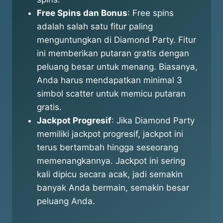
Free Spins dan Bonus
: Free spins
adalah salah satu fitur paling
menguntungkan di Diamond Party. Fitur
ini memberikan putaran gratis dengan
peluang besar untuk menang. Biasanya,
Anda harus mendapatkan minimal 3
simbol scatter untuk memicu putaran
gratis.
Jackpot Progresif
: Jika Diamond Party
memiliki jackpot progresif, jackpot ini
terus bertambah hingga seseorang
memenangkannya. Jackpot ini sering
kali dipicu secara acak, jadi semakin
banyak Anda bermain, semakin besar
peluang Anda.